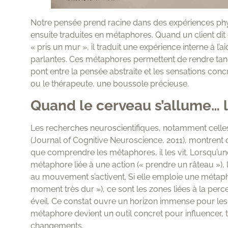
Notre pensée prend racine dans des expériences phys
ensuite traduites en métaphores. Quand un client dit qu
« pris un mur », il traduit une expérience interne à l
parlantes. Ces métaphores permettent de rendre tangi
pont entre la pensée abstraite et les sensations concr
ou le thérapeute, une boussole précieuse.
Quand le cerveau s’allume… l
Les recherches neuroscientifiques, notamment celles
(Journal of Cognitive Neuroscience, 2011), montrent 
que comprendre les métaphores, il les vit. Lorsqu’un
métaphore liée à une action (« prendre un râteau »)
au mouvement s’activent. Si elle emploie une métapho
moment très dur »), ce sont les zones liées à la perce
éveil. Ce constat ouvre un horizon immense pour le
métaphore devient un outil concret pour influencer, 
changements.