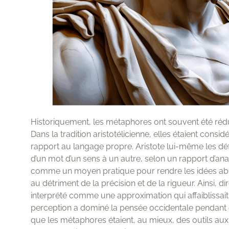
Historiquement, les métaphores ont souvent été réduit
Dans la tradition aristotélicienne, elles étaient con
rapport au langage propre. Aristote lui-même les dé
d’un mot d’un sens à un autre, selon un rapport d’anal
comme un moyen pratique pour rendre les idées abst
au détriment de la précision et de la rigueur. Ainsi, d
interprété comme une approximation qui affaiblissait 
perception a dominé la pensée occidentale pendant de
que les métaphores étaient, au mieux, des outils aux